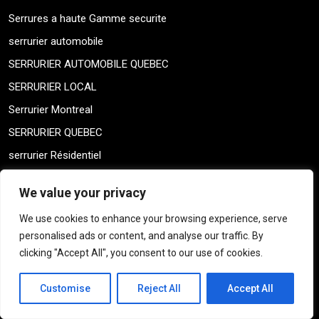
Serrures a haute Gamme securite
serrurier automobile
SERRURIER AUTOMOBILE QUEBEC
SERRURIER LOCAL
Serrurier Montreal
SERRURIER QUEBEC
serrurier Résidentiel
SERRURIERS LOCAL
We value your privacy
Shay Montreal Locksmith
We use cookies to enhance your browsing experience, serve
Shay Montreal Locksmith
personalised ads or content, and analyse our traffic. By
Sin categorizar
clicking "Accept All", you consent to our use of cookies.
skeleton keys
Customise
Reject All
Accept All
THICK DOOR MONTREAL
THICK DOOR MONTREAL