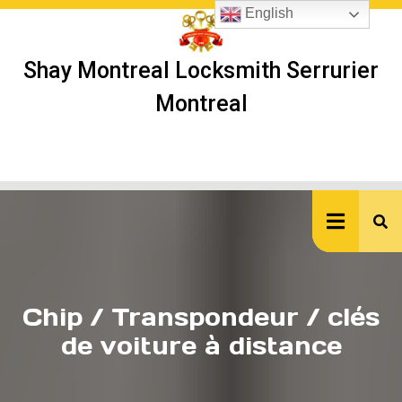
Skip
English
to
content
Shay Montreal Locksmith Serrurier
Montreal
Ope
But
Chip / Transpondeur / clés
de voiture à distance