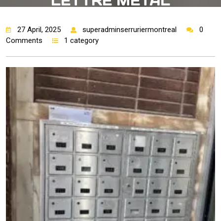
LETTRE METAL
ROUSSEAU
27 April, 2025
superadminserruriermontreal
0
Comments
1 category