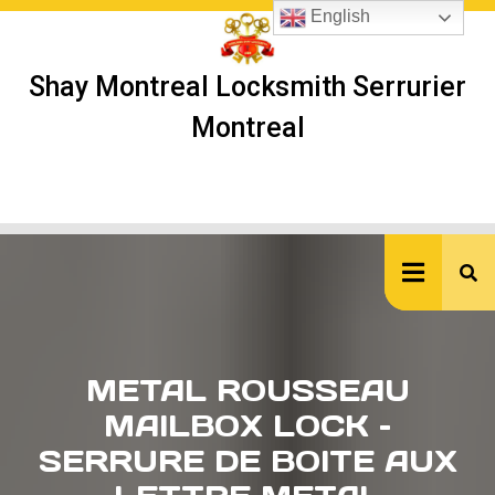
Skip
English
to
content
Shay Montreal Locksmith Serrurier
Montreal
Ope
But
METAL ROUSSEAU
MAILBOX LOCK –
SERRURE DE BOITE AUX