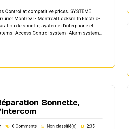
s Control at competitive prices. SYSTÈME
rier Montreal - Montreal Locksmith Electric-
ration de sonette, systeme d'interphone et
systems -Access Control system -Alarm system…
paration Sonnette,
`Intercom
h
0 Comments
Non classifié(e)
2:35