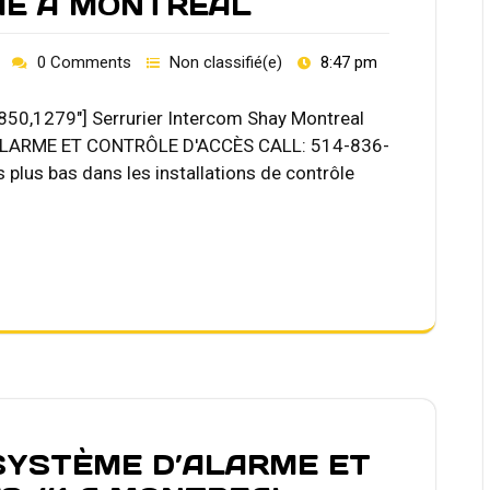
ME A MONTREAL
0 Comments
Non classifié(e)
8:47 pm
850,1279"] Serrurier Intercom Shay Montreal
'ALARME ET CONTRÔLE D'ACCÈS CALL: 514-836-
s plus bas dans les installations de contrôle
SYSTÈME D’ALARME ET