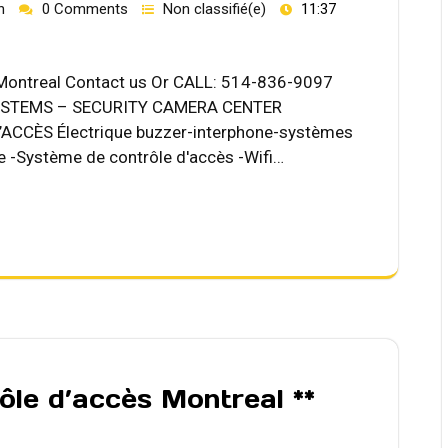
h
0 Comments
Non classifié(e)
11:37
a Montreal Contact us Or CALL: 514-836-9097
YSTEMS – SECURITY CAMERA CENTER
CCÈS Électrique buzzer-interphone-systèmes
e -Système de contrôle d'accès -Wifi…
ôle d’accès Montreal **